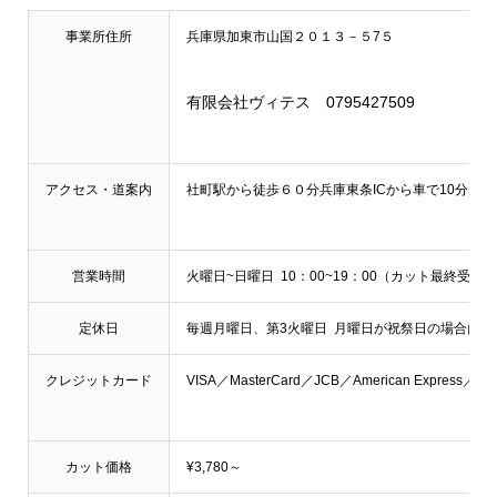
事業所住所
兵庫県加東市山国２０１３－５7５
有限会社ヴィテス 0795427509
アクセス・道案内
社町駅から徒歩６０分兵庫東条ICから車で10分ピンク
営業時間
火曜日~日曜日 10：00~19：00（カット最終受付
定休日
毎週月曜日、第3火曜日 月曜日が祝祭日の場合は火
クレジットカード
VISA／MasterCard／JCB／American Express
カット価格
¥3,780～